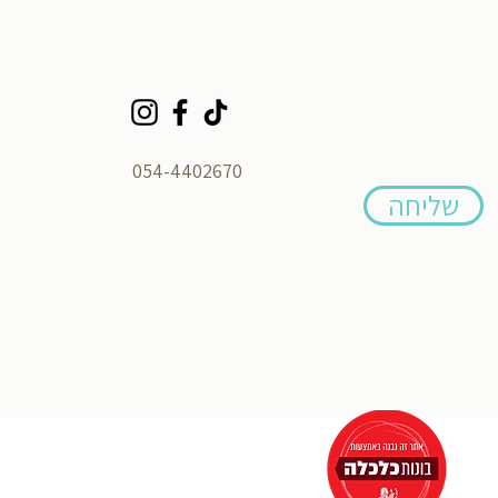
054-4402670
שליחה