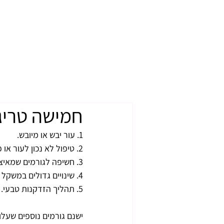
חמישה טריגר
1. עור יבש או מיובש.
2. טיפול לא נכון לעור או פציעה לא מבוקרת שעובר העור.
3. חשיפה לגורמים שמאיצים את הזדקנות העור (רדיקלים חופשיים, קרינת שמש ומסכים, עישון, זיהום אוויר ועוד).
4. שינויים גדולים במשקל הגוף (עלייה/ירידה משמעותית או "יו-יו").
5. תהליך הזדקנות טבעי.
ישנם גורמים נוספים שעלו